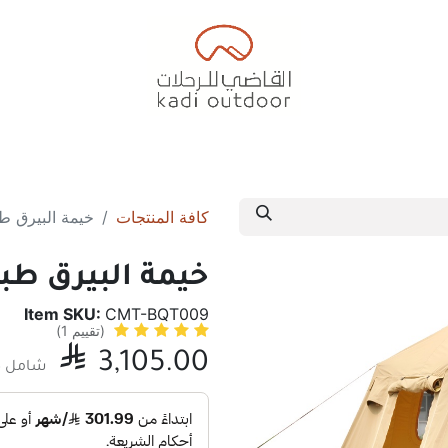
ف
خيام البر
خيام الرحلات
خيام الديوانية
مسلتزمات 
كافة المنتجات
خيمة البيرق طبقتين
خيمة البيرق طبقتين 4
Item SKU:
CMT-BQT009
(تقييم 1)

3,105.00
شامل ضر