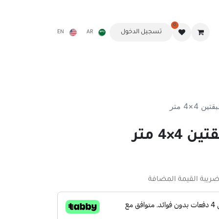
0
تسجيل الدخول
EN
AR
النوم
مظلة الشقردية
المواقد وملحقاتها
أثاث الرحلات
 4×4 متر
×4 متر
يبة القيمة المضافة