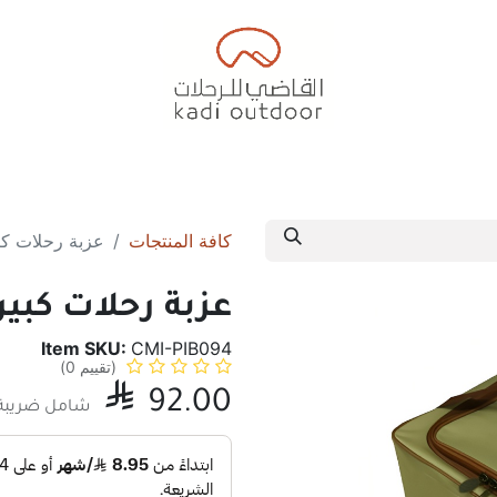
ف
خيام البر
خيام الرحلات
خيام الديوانية
مسلتزمات 
كافة المنتجات
عزبة رحلات كب
عزبة رحلات كبي
Item SKU:
CMI-PIB094
(تقييم 0)

92.00
شامل ضريبة 