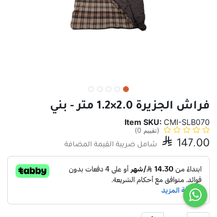
فراش الجزيرة 2.0×1.2 متر - بني
Item SKU:
CMI-SLB070
(تقييم 0)

147.00
شامل ضريبة القيمة المضافة