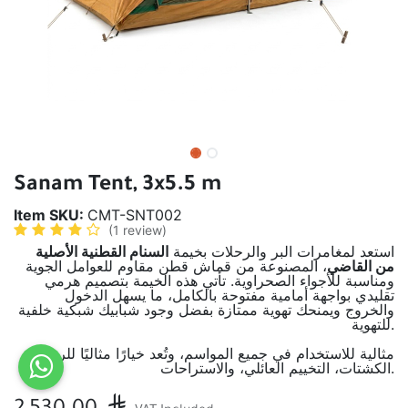
Sanam Tent, 3x5.5 m
Item SKU:
CMT-SNT002
(1 review)
استعد لمغامرات البر والرحلات بخيمة
السنام القطنية الأصلية
من القاضي
، المصنوعة من قماش قطن مقاوم للعوامل الجوية
ومناسبة للأجواء الصحراوية. تأتي هذه الخيمة بتصميم هرمي
تقليدي بواجهة أمامية مفتوحة بالكامل، ما يسهل الدخول
والخروج ويمنحك تهوية ممتازة بفضل وجود شبابيك شبكية خلفية
للتهوية.
مثالية للاستخدام في جميع المواسم، وتُعد خيارًا مثاليًا للرحلات،
الكشتات، التخييم العائلي، والاستراحات.